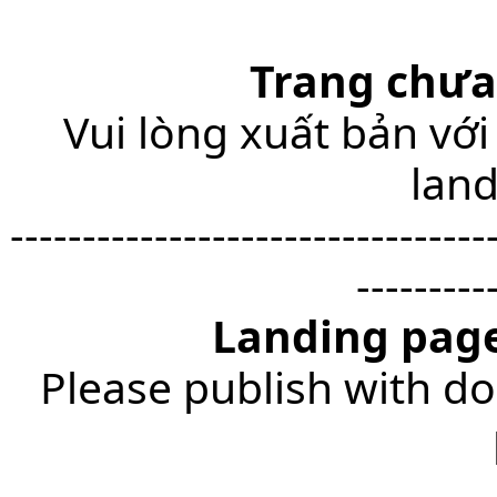
Trang chưa
Vui lòng xuất bản với
lan
---------------------------------
---------
Landing page
Please publish with do