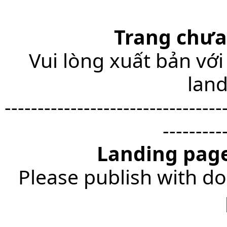
Trang chưa
Vui lòng xuất bản với
lan
---------------------------------
---------
Landing page
Please publish with do