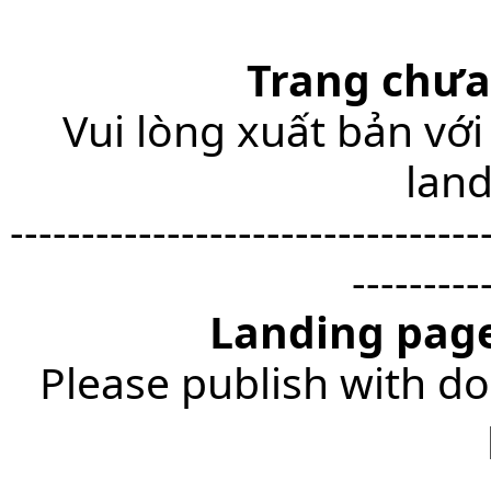
Trang chưa
Vui lòng xuất bản với
lan
---------------------------------
---------
Landing page
Please publish with do