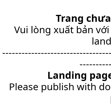
Trang chưa
Vui lòng xuất bản với
lan
---------------------------------
---------
Landing page
Please publish with do