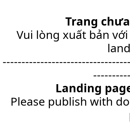
Trang chưa
Vui lòng xuất bản với
lan
---------------------------------
---------
Landing page
Please publish with do