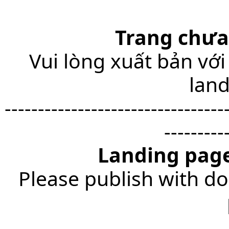
Trang chưa
Vui lòng xuất bản với
lan
---------------------------------
---------
Landing page
Please publish with do