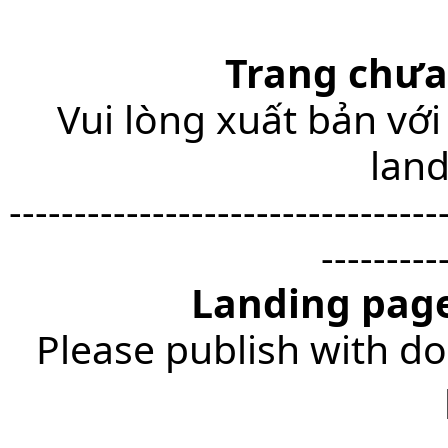
Trang chưa
Vui lòng xuất bản với
lan
---------------------------------
---------
Landing page
Please publish with do