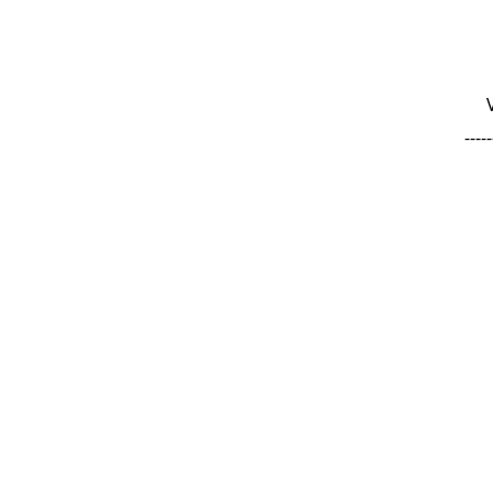
-----