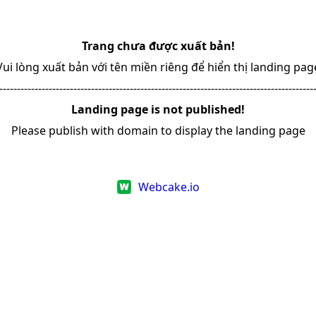
Trang chưa được xuất bản!
Vui lòng xuất bản với tên miền riêng để hiển thị landing pag
-----------------------------------------------------------------------------------------
Landing page is not published!
Please publish with domain to display the landing page
Webcake.io