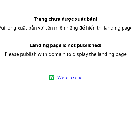
Trang chưa được xuất bản!
Vui lòng xuất bản với tên miền riêng để hiển thị landing pag
-----------------------------------------------------------------------------------------
Landing page is not published!
Please publish with domain to display the landing page
Webcake.io