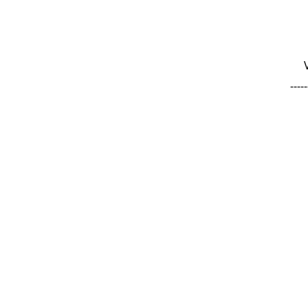
-----